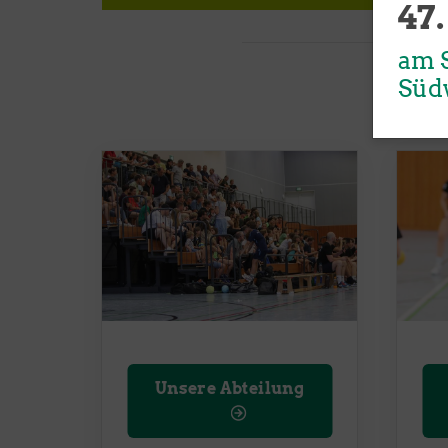
47.
Brühler Turnverein 1879 e. V.
im BTV-SPORTZENTRUM
am S
Von-Wied-Str. 2
Süd
50321 Brühl
+49 (0) 2232 - 501050
E-Mail schreiben
Unsere Abteilung