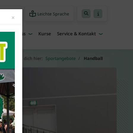
Leichte Sprache
freiheit
Close
×
Fitness
Kurse
Service & Kontakt
u befindest dich hier:
Sportangebote
Handball