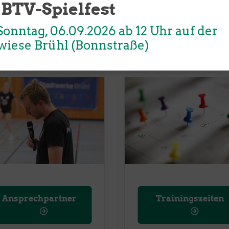
 BTV-Spielfest
Unser Sportangebot
Sportsuche
onntag, 06.09.2026 ab 12 Uhr auf der
wiese Brühl (Bonnstraße)
Ansprechpartner
Trainingszeiten