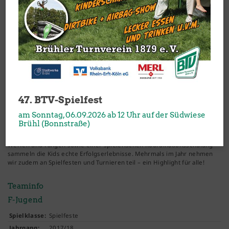
F-Jugend & Minis
Bei unserer F-Jugend und den Minis steht Spaß am Handball klar im
47. BTV-Spielfest
Mittelpunkt. Die Kinder trainieren gemeinsam und werden nach
Entwicklungsstand - nicht nach Alter - in passende Gruppen eingeteilt,
am Sonntag, 06.09.2026 ab 12 Uhr auf der Südwiese
sodass jedes Kind individuell gefördert wird.
Brühl (Bonnstraße)
Mit vielen Spielformen, den grundlegenden Fertigkeiten wie Prellen,
Werfen und Fangen sowie einer spielerischen Koordinationsschulung
sammeln die Kids echte Erfolgserlebnisse. Mehrmals im Jahr nehmen
wir zudem an Spielfesten und Turnieren teil – ein Highlight für alle!
Teaminfo
F-Jugend
Spielklasse:
Spielfeste
Jahrgang:
2017/18