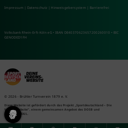
Impressum
|
Datenschutz
|
Hinweisgebersystem
|
Barrierefrei
Volksbank Rhein-Erft-Köln eG • IBAN DE40370623657200260010 • BIC
GENODED1FH
© 2026 - Brühler Turnverein 1879 e. V.
Diese Website ist gefördert durch das Projekt
„Sportdeutschland – Die
Vereinswebsite”
, einem gemeinsamen Angebot des DOSB und
NETZCOCKTAIL.