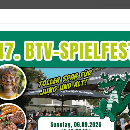
Barriere
Unser Verein
Aktuelles
Sportangebote
Du befindest dich hier:
Sportangebote
Tanzsport
sellschaftstanz
seren Gesellschaftskreisen steht neben Chacha, L
 eins im Vordergrund: Der Spaß am gemeinsamen T
l die Tänze des Welttanzprogrammes, also die St