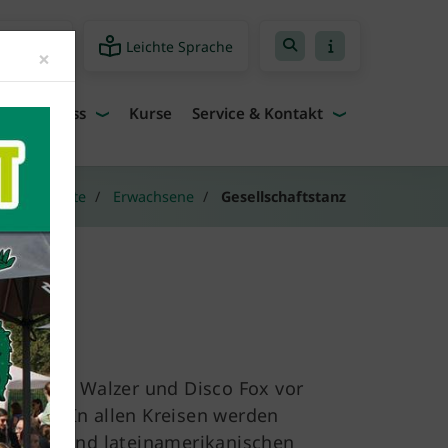
Leichte Sprache
freiheit
Close
×
Fitness
Kurse
Service & Kontakt
Angebote
Erwachsene
Gesellschaftstanz
angsamer Walzer und Disco Fox vor
anzen! In allen Kreisen werden
andard- und lateinamerikanischen