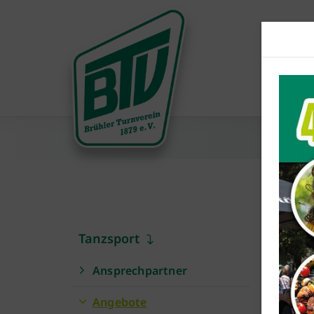
Ge
Tanzsport
Ansprechpartner
In un
allem
Angebote
sowoh