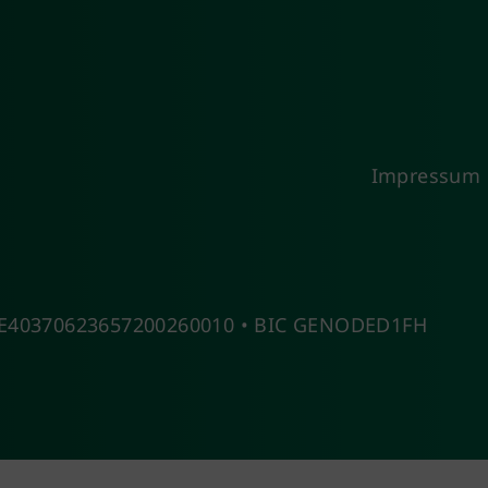
Impressum
 DE40370623657200260010 • BIC GENODED1FH