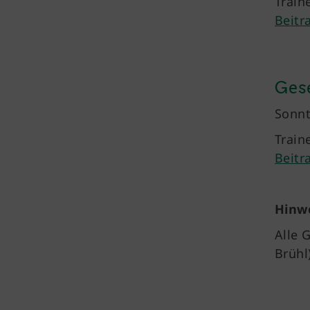
Train
Beitr
Gese
Sonnt
Train
Beitr
Hinwe
Alle 
Brühl)