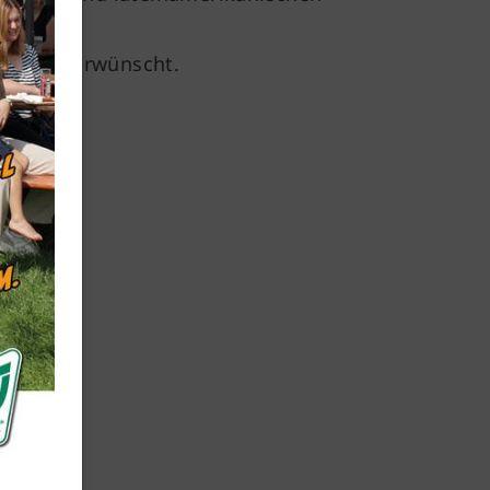
e sind erwünscht.
Mitglieder-Service
Für Mitglieder und Interessierte
Downloads
Mitgliedschaft