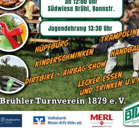
 unterrichtet, als auch Disco Fox und Salsa.
me Kleidung und saubere Schuhe oder Tanzsschuh
stunden sind jederzeit möglich!
llschaftskreis Montag II
gs 19:00-20:30 Uhr
8-99 Jahren
ingsleitung:
Martin und Jolanta Ehlers
Sportangebot
agsklasse II
Unser Sportangebot
Sportsuche
llschaftskreis Montag IV