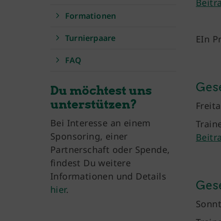
Beitr
Formationen
Turnierpaare
EIn P
FAQ
Gese
Du möchtest uns
unterstützen?
Freit
Bei Interesse an einem
Train
Sponsoring, einer
Beitr
Partnerschaft oder Spende,
findest Du weitere
Informationen und Details
Gese
hier
.
Sonnt