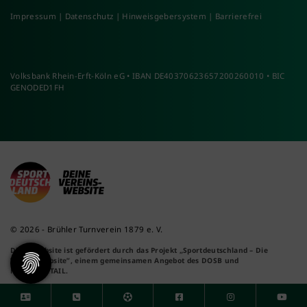
Impressum
|
Datenschutz
|
Hinweisgebersystem
|
Barrierefrei
Volksbank Rhein-Erft-Köln eG • IBAN DE40370623657200260010 • BIC
GENODED1FH
© 2026 - Brühler Turnverein 1879 e. V.
Diese Website ist gefördert durch das Projekt
„Sportdeutschland – Die
Vereinswebsite”
, einem gemeinsamen Angebot des DOSB und
NETZCOCKTAIL.