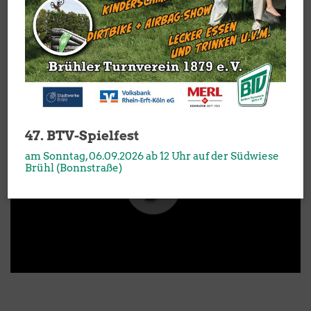
47. BTV-Spielfest
am Sonntag, 06.09.2026 ab 12 Uhr auf der Südwiese
Brühl (Bonnstraße)
00
:
00
:
00
|
00
:
00
:
00