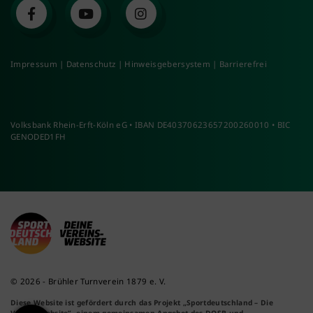
Impressum
|
Datenschutz
|
Hinweisgebersystem
|
Barrierefrei
Volksbank Rhein-Erft-Köln eG • IBAN DE40370623657200260010 • BIC
GENODED1FH
© 2026 - Brühler Turnverein 1879 e. V.
Diese Website ist gefördert durch das Projekt
„Sportdeutschland – Die
Vereinswebsite”
, einem gemeinsamen Angebot des DOSB und