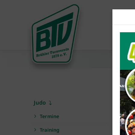
DEM
Judo
Bei
Termine
Am 13
Training