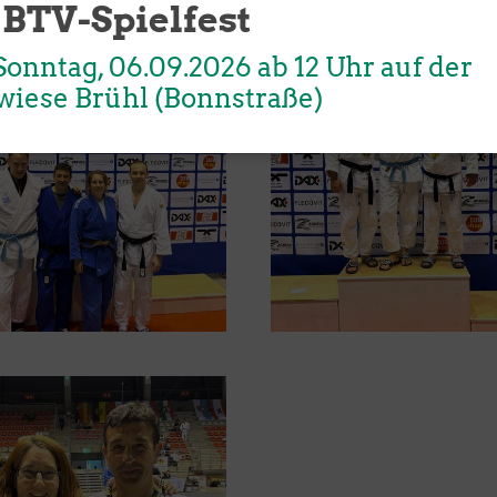
 BTV-Spielfest
April 2024 am Nürburgring
onntag, 06.09.2026 ab 12 Uhr auf der
wiese Brühl (Bonnstraße)