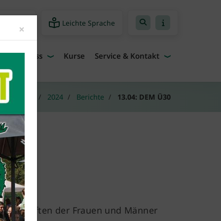
Leichte Sprache
freiheit
Close
×
Fitness
Kurse
Service & Kontakt
Berichte
2024
Berichte
13.04: DEM Ü30
ster!
sterschaften der Frauen und Männer