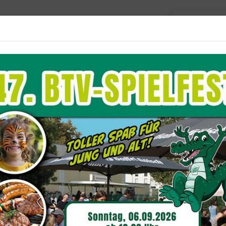
Barriere
Unser Verein
Aktuelles
Sportangebote
Du befindest dich hier:
Sportangebote
Judo
 Ü30 | EC U21 in Polen
m und Kretschmer Deutsche Einzelmei
. April fanden am Nürburgring die Deutschen Mei