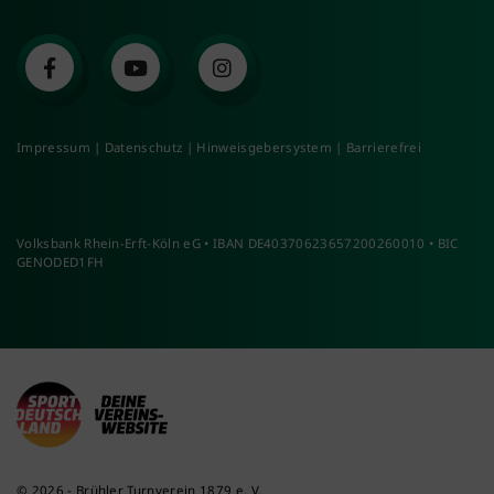
Impressum
|
Datenschutz
|
Hinweisgebersystem
|
Barrierefrei
Volksbank Rhein-Erft-Köln eG • IBAN DE40370623657200260010 • BIC
GENODED1FH
© 2026 - Brühler Turnverein 1879 e. V.