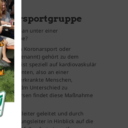
onarsportgruppe
rsteht man unter einer
ortgruppe?
ort (auch Koronarsport oder
rsport genannt) gehört zu dem
ort und ist speziell auf kardiovaskulär
kte Patienten, also an einer
ankheit erkrankte Menschen,
hnitten. Im Unterschied zu
heitskursen findet diese Maßnahme
 Übungsleiter geleitet und durch
Mitglieder-Service
 den Übungsleiter in Hinblick auf die