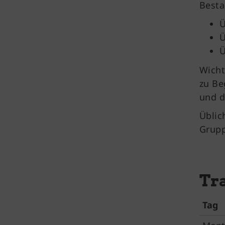
Besta
Ü
Ü
Ü
Wicht
zu Be
und d
Üblic
Grupp
Tr
Tag