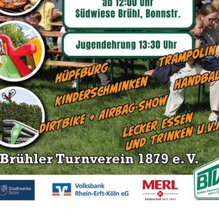
Kor
Was ve
Herzsp
Herzsp
Corona
Rehasp
erkran
Herzkr
zugesc
Gesund
, nachdem Menschen bereits erkrankt sind.
erzsportgruppe wird von einem speziell geschulten
Sportangebot
 Arzt überwacht. Der Arzt berät die Teilnehmer und