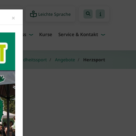
Leichte Sprache
freiheit
Close
×
Fitness
Kurse
Service & Kontakt
e
Gesundheitssport
Angebote
Herzsport