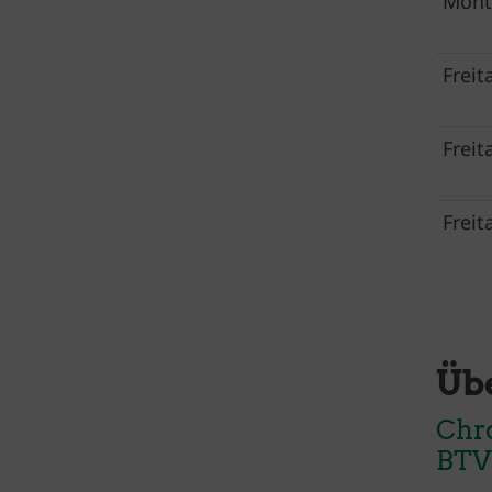
Mont
Freit
Freit
Freit
Üb
Chr
BTV