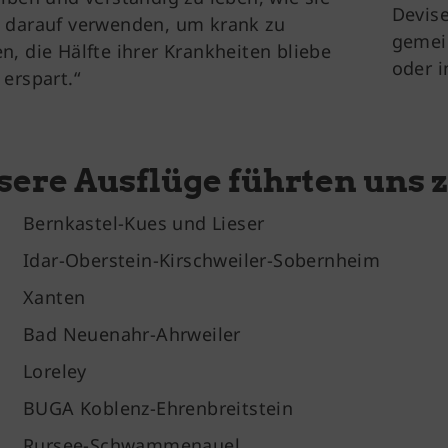
Devise
 darauf verwenden, um krank zu
gemein
n, die Hälfte ihrer Krankheiten bliebe
oder i
 erspart.“
sere Ausflüge führten uns 
Bernkastel-Kues und Lieser
Idar-Oberstein-Kirschweiler-Sobernheim
 Xanten
 Bad Neuenahr-Ahrweiler
 Loreley
 BUGA Koblenz-Ehrenbreitstein
 Rursee-Schwammenauel