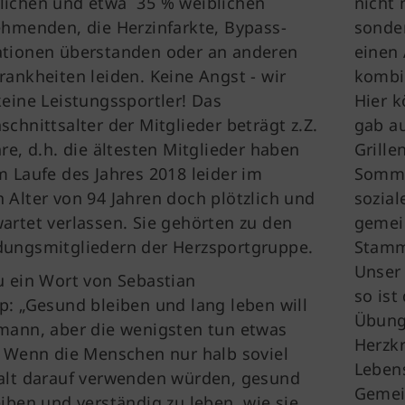
ichen und etwa 35 % weiblichen
nicht 
ehmenden, die Herzinfarkte, Bypass-
sonder
tionen überstanden oder an anderen
einen 
rankheiten leiden. Keine Angst - wir
kombin
keine Leistungssportler! Das
Hier k
schnittsalter der Mitglieder beträgt z.Z.
gab a
hre, d.h. die ältesten Mitglieder haben
Grill
m Laufe des Jahres 2018 leider im
Somme
 Alter von 94 Jahren doch plötzlich und
sozial
artet verlassen. Sie gehörten zu den
gemei
ungsmitgliedern der Herzsportgruppe.
Stamm
Unser 
u ein Wort von Sebastian
so ist
p: „Gesund bleiben und lang leben will
Übung
mann, aber die wenigsten tun etwas
Herzkr
. Wenn die Menschen nur halb soviel
Lebens
alt darauf verwenden würden, gesund
Gemei
eiben und verständig zu leben, wie sie