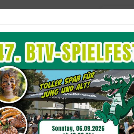
Barriere
Unser Verein
Aktuelles
Sportangebote
Du befindest dich hier:
Sportangebot
erzsport
teilung Gesundheitssport