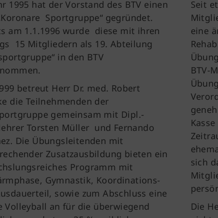
hr 1995 hat der Vorstand des BTV einen
Seit e
„Koronare Sportgruppe“ gegründet.
Mitgli
ts am 1.1.1996 wurde diese mit ihren
eine ä
gs 15 Mitgliedern als 19. Abteilung
Rehab
sportgruppe“ in den BTV
Übung
enommen.
BTV-Mi
Übungs
1999 betreut Herr Dr. med. Robert
Veror
ke die Teilnehmenden der
geneh
portgruppe gemeinsam mit Dipl.-
Kasse
lehrer Torsten Müller und Fernando
Zeitra
ez. Die Übungsleitenden mit
ehema
rechender Zusatzausbildung bieten ein
sich 
hslungsreiches Programm mit
Mitgli
rmphase, Gymnastik, Koordinations-
persön
usdauerteil, sowie zum Abschluss eine
 Volleyball an für die überwiegend
Die He