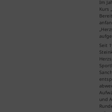
Im Ja
Kurs 
Berei
anfan
„Herz
aufg
Seit 
Stein
Herzs
Sport
Sanch
entsp
abwec
Aufwä
und A
Runde