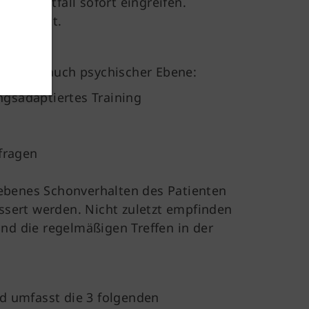
 im Notfall sofort eingreifen.
Für Mitglieder und Interessierte
ich statt.
Downloads
Mitgliedschaft
her, aber auch psychischer Ebene:
ngsadaptiertes Training
fragen
iebenes Schonverhalten des Patienten
sert werden. Nicht zuletzt empfinden
und die regelmäßigen Treffen in der
d umfasst die 3 folgenden