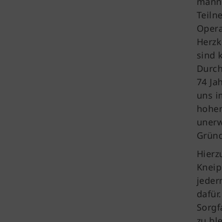
männl
Teiln
Opera
Herzk
sind 
Durch
74 Ja
uns i
hohen
unerw
Gründ
Hierz
Kneip
jeder
dafür
Sorgf
zu bl