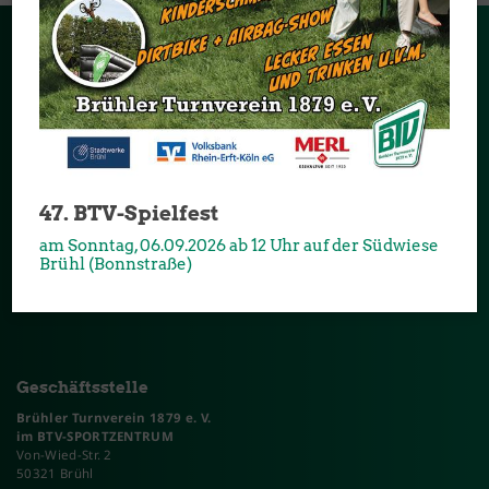
Sponsoren & Partner
Danke an alle Partner und Sponsoren, die unseren Verein
unterstützen:
47. BTV-Spielfest
am Sonntag, 06.09.2026 ab 12 Uhr auf der Südwiese
Brühl (Bonnstraße)
Geschäftsstelle
Brühler Turnverein 1879 e. V.
im BTV-SPORTZENTRUM
Von-Wied-Str. 2
50321 Brühl