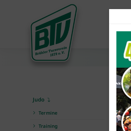
Judo
B
Termine
Ab
Training