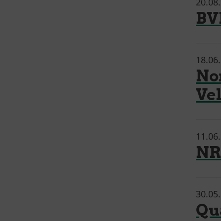
20.08
BV
18.06
No
Ve
11.06
NR
30.05
Qu