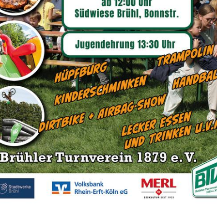
.2022
utsche Einzelmeisterschaft 
der)
.2022
stdeutsche Einzelmeisters
d Männer in Herne
.2022
DEM
Sportangebot