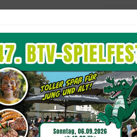
Barriere
Unser Verein
Aktuelles
Sportangebote
Du befindest dich
erichte 2022
teilung Judo