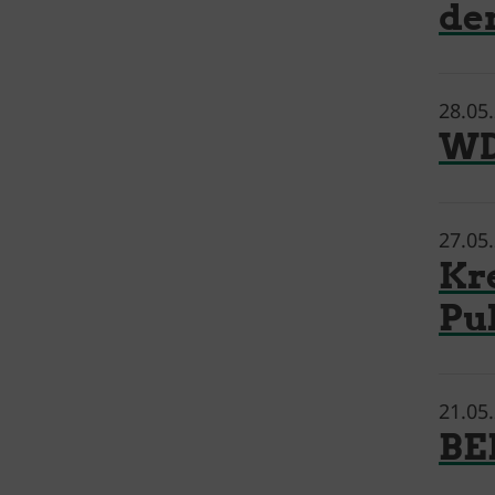
den
28.05
W
27.05
Kre
Pu
21.05
BE