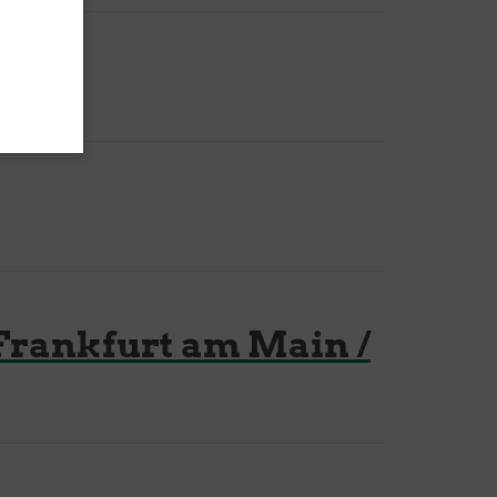
Für Mitglieder und Interessierte
Downloads
Mitgliedschaft
 Frankfurt am Main /