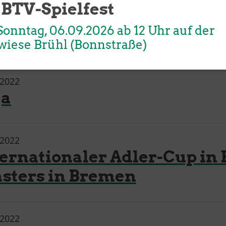
 BTV-Spielfest
Unser Sportangebot
Sportsuche
.2022
onntag, 06.09.2026 ab 12 Uhr auf der
ndesliga der Männer
wiese Brühl (Bonnstraße)
.2022
ga
.2022
ternationaler Adler-Cup in
sters in Bremen
.2022