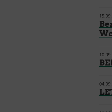
15.09
Be
We
10.09
BE
04.09
LE