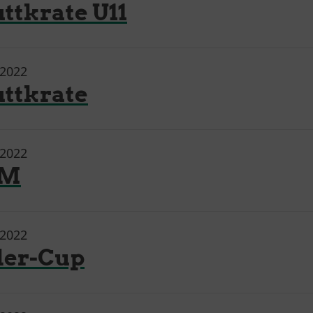
ttkrate U11
.2022
ttkrate
.2022
EM
.2022
ler-Cup