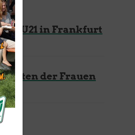
der U21 in Frankfurt
chaften der Frauen
Mitglieder-Service