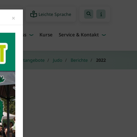
Leichte Sprache
freiheit
Close
×
Fitness
Kurse
Service & Kontakt
 hier:
Sportangebote
Judo
Berichte
2022