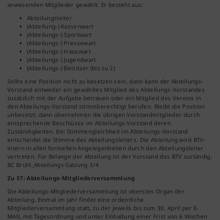
anwesenden Mitglieder gewählt. Er besteht aus:
Abteilungsleiter
(Abteilung-) Kassenwart
(Abteilungs-) Sportwart
(Abteilungs-) Pressewart
(Abteilungs-) Hauswart
(Abteilungs-) Jugendwart
(Abteilungs-) Beisitzer (bis zu 2)
Sollte eine Position nicht zu besetzen sein, dann kann der Abteilungs-
Vorstand entweder ein gewähltes Mitglied des Abteilungs-Vorstandes
zusätzlich mit der Aufgabe betrauen oder ein Mitglied des Vereins in
den Abteilungs-Vorstand stimmberechtigt berufen. Bleibt die Position
unbesetzt, dann übernehmen die übrigen Vorstandmitglieder durch
entsprechende Beschlüsse im Abteilungs-Vorstand deren
Zuständigkeiten. Bei Stimmengleichheit im Abteilungs-Vorstand
entscheidet die Stimme des Abteilungsleiters. Die Abteilung wird BTV-
intern in allen formellen Angelegenheiten durch den Abteilungsleiter
vertreten. Für Belange der Abteilung ist der Vorstand des BTV zuständig.
BC Brühl_Abteilungs-Satzung 3/4
Zu §7: Abteilungs-Mitgliederversammlung
Die Abteilungs-Mitgliederversammlung ist oberstes Organ der
Abteilung. Einmal im Jahr findet eine ordentliche
Mitgliederversammlung statt, zu der jeweils bis zum 30. April per E-
MAIL mit Tagesordnung und unter Einhaltung einer Frist von 6 Wochen