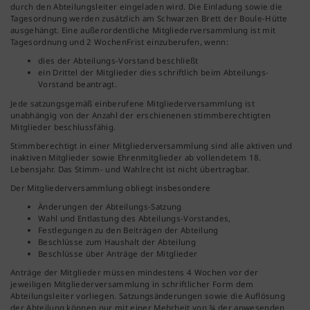
durch den Abteilungsleiter eingeladen wird. Die Einladung sowie die
Tagesordnung werden zusätzlich am Schwarzen Brett der Boule-Hütte
ausgehängt. Eine außerordentliche Mitgliederversammlung ist mit
Tagesordnung und 2 WochenFrist einzuberufen, wenn:
dies der Abteilungs-Vorstand beschließt
ein Drittel der Mitglieder dies schriftlich beim Abteilungs-
Vorstand beantragt.
Jede satzungsgemäß einberufene Mitgliederversammlung ist
unabhängig von der Anzahl der erschienenen stimmberechtigten
Mitglieder beschlussfähig.
Stimmberechtigt in einer Mitgliederversammlung sind alle aktiven und
inaktiven Mitglieder sowie Ehrenmitglieder ab vollendetem 18.
Lebensjahr. Das Stimm- und Wahlrecht ist nicht übertragbar.
Der Mitgliederversammlung obliegt insbesondere
Änderungen der Abteilungs-Satzung
Wahl und Entlastung des Abteilungs-Vorstandes,
Festlegungen zu den Beiträgen der Abteilung
Beschlüsse zum Haushalt der Abteilung
Beschlüsse über Anträge der Mitglieder
Anträge der Mitglieder müssen mindestens 4 Wochen vor der
jeweiligen Mitgliederversammlung in schriftlicher Form dem
Abteilungsleiter vorliegen. Satzungsänderungen sowie die Auflösung
der Abteilung können nur mit einer Mehrheit von ¾ der anwesenden