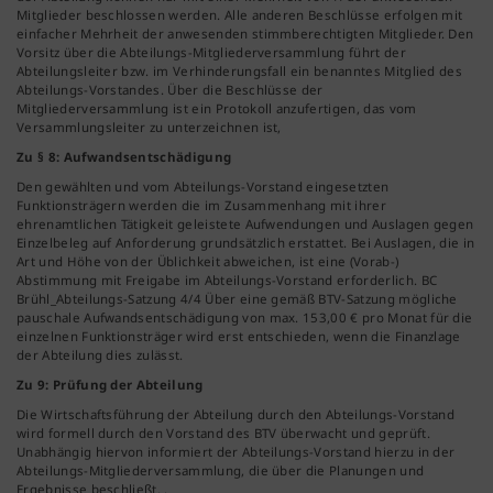
Mitglieder beschlossen werden. Alle anderen Beschlüsse erfolgen mit
einfacher Mehrheit der anwesenden stimmberechtigten Mitglieder. Den
Vorsitz über die Abteilungs-Mitgliederversammlung führt der
Abteilungsleiter bzw. im Verhinderungsfall ein benanntes Mitglied des
Abteilungs-Vorstandes. Über die Beschlüsse der
Mitgliederversammlung ist ein Protokoll anzufertigen, das vom
Versammlungsleiter zu unterzeichnen ist,
Zu § 8: Aufwandsentschädigung
Den gewählten und vom Abteilungs-Vorstand eingesetzten
Funktionsträgern werden die im Zusammenhang mit ihrer
ehrenamtlichen Tätigkeit geleistete Aufwendungen und Auslagen gegen
Einzelbeleg auf Anforderung grundsätzlich erstattet. Bei Auslagen, die in
Art und Höhe von der Üblichkeit abweichen, ist eine (Vorab-)
Abstimmung mit Freigabe im Abteilungs-Vorstand erforderlich. BC
Brühl_Abteilungs-Satzung 4/4 Über eine gemäß BTV-Satzung mögliche
pauschale Aufwandsentschädigung von max. 153,00 € pro Monat für die
einzelnen Funktionsträger wird erst entschieden, wenn die Finanzlage
der Abteilung dies zulässt.
Zu 9: Prüfung der Abteilung
Die Wirtschaftsführung der Abteilung durch den Abteilungs-Vorstand
wird formell durch den Vorstand des BTV überwacht und geprüft.
Unabhängig hiervon informiert der Abteilungs-Vorstand hierzu in der
Abteilungs-Mitgliederversammlung, die über die Planungen und
Ergebnisse beschließt. .