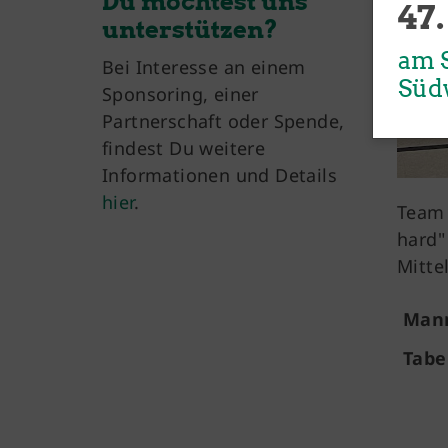
Du möchtest uns
47.
unterstützen?
am S
Bei Interesse an einem
Süd
Sponsoring, einer
Partnerschaft oder Spende,
findest Du weitere
Informationen und Details
hier
.
Team 
hard"
Mitte
Mann
Tabe