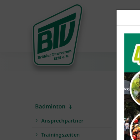
Badminton
T
Ansprechpartner
La
Trainingszeiten