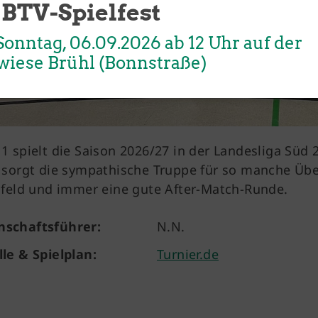
 BTV-Spielfest
onntag, 06.09.2026 ab 12 Uhr auf der
wiese Brühl (Bonnstraße)
1 spielt die Saison 2026/27 in der Landesliga Süd 
 sorgt die sympathische Truppe für so manche Überr
lfeld und immer eine gute After-Match-Runde.
schaftsführer:
N.N.
lle & Spielplan:
Turnier.de