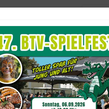
Barriere
Unser Verein
Aktuelles
Sportangebote
Du befindest dich hier:
eam 1
ndesliga