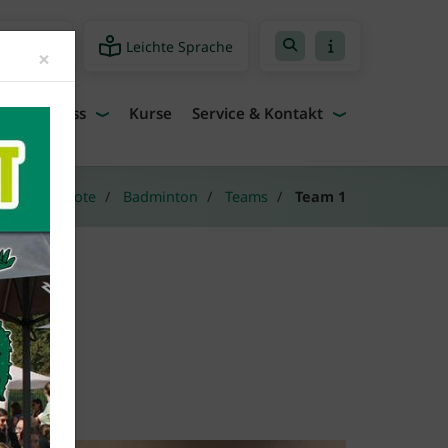
Leichte Sprache
freiheit
Close
×
Fitness
Kurse
Service & Kontakt
Sportangebote
Badminton
Teams
Team 1