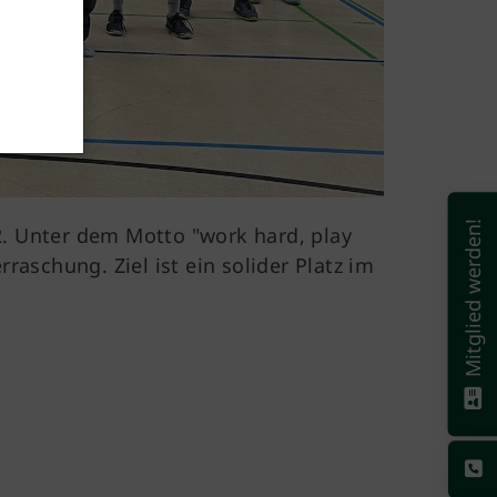
Mitglied werden!
2. Unter dem Motto "work hard, play
aschung. Ziel ist ein solider Platz im