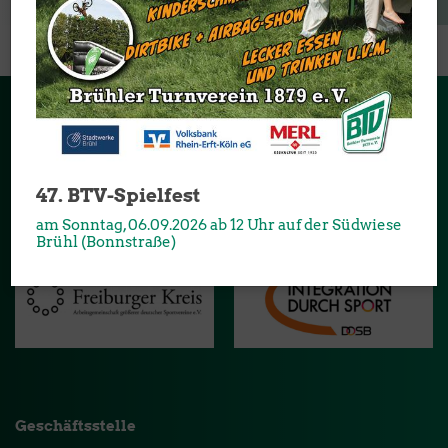
Sponsoren & Partner
Danke an alle Partner und Sponsoren, die unseren Verein
47. BTV-Spielfest
unterstützen:
am Sonntag, 06.09.2026 ab 12 Uhr auf der Südwiese
Brühl (Bonnstraße)
Geschäftsstelle