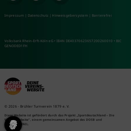
Impressum
|
Datenschutz
|
Hinweisgebersystem
|
Barrierefrei
Volksbank Rhein-Erft-Köln eG • IBAN DE40370623657200260010 • BIC
GENODED1FH
© 2026 - Brühler Turnverein 1879 e. V.
Diese Website ist gefördert durch das Projekt
„Sportdeutschland – Die
Vereinswebsite”
, einem gemeinsamen Angebot des DOSB und
NETZCOCKTAIL.