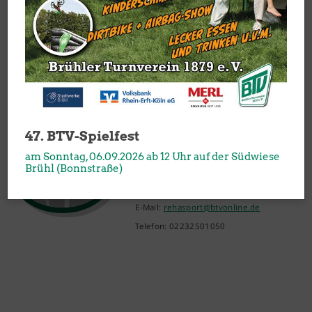
E-Mail:
kontakt@btvonline.de
Telefon:
02232 - 501050
Team Gesundheitssport
47. BTV-Spielfest
Thomas Horstkamp
am Sonntag, 06.09.2026 ab 12 Uhr auf der Südwiese
Brühl (Bonnstraße)
Silke Barelmann
Vicky Alexaki-Slawik
E-Mail:
rehasport@btvonline.de
Telefon: 02232501050