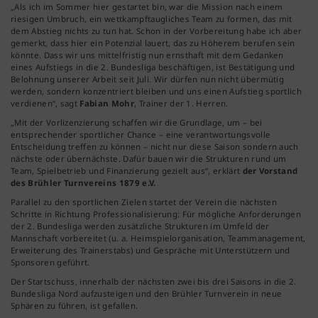
„Als ich im Sommer hier gestartet bin, war die Mission nach einem
riesigen Umbruch, ein wettkampftaugliches Team zu formen, das mit
dem Abstieg nichts zu tun hat. Schon in der Vorbereitung habe ich aber
gemerkt, dass hier ein Potenzial lauert, das zu Höherem berufen sein
könnte. Dass wir uns mittelfristig nun ernsthaft mit dem Gedanken
eines Aufstiegs in die 2. Bundesliga beschäftigen, ist Bestätigung und
Belohnung unserer Arbeit seit Juli. Wir dürfen nun nicht übermütig
werden, sondern konzentriert bleiben und uns einen Aufstieg sportlich
verdienen“, sagt
Fabian Mohr
, Trainer der 1. Herren.
„Mit der Vorlizenzierung schaffen wir die Grundlage, um – bei
entsprechender sportlicher Chance – eine verantwortungsvolle
Entscheidung treffen zu können – nicht nur diese Saison sondern auch
nächste oder übernächste. Dafür bauen wir die Strukturen rund um
Team, Spielbetrieb und Finanzierung gezielt aus“, erklärt
der Vorstand
des Brühler Turnvereins 1879 e.V.
Parallel zu den sportlichen Zielen startet der Verein die nächsten
Schritte in Richtung Professionalisierung: Für mögliche Anforderungen
der 2. Bundesliga werden zusätzliche Strukturen im Umfeld der
Mannschaft vorbereitet (u. a. Heimspielorganisation, Teammanagement,
Erweiterung des Trainerstabs) und Gespräche mit Unterstützern und
Sponsoren geführt.
Der Startschuss, innerhalb der nächsten zwei bis drei Saisons in die 2.
Bundesliga Nord aufzusteigen und den Brühler Turnverein in neue
Sphären zu führen, ist gefallen.