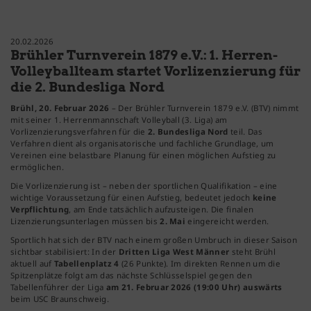
20.02.2026
Brühler Turnverein 1879 e.V.: 1. Herren-
Volleyballteam startet Vorlizenzierung für
die 2. Bundesliga Nord
Brühl, 20. Februar 2026
– Der Brühler Turnverein 1879 e.V. (BTV) nimmt
mit seiner 1. Herrenmannschaft Volleyball (3. Liga) am
Vorlizenzierungsverfahren für die
2. Bundesliga Nord
teil. Das
Verfahren dient als organisatorische und fachliche Grundlage, um
Vereinen eine belastbare Planung für einen möglichen Aufstieg zu
ermöglichen.
Die Vorlizenzierung ist – neben der sportlichen Qualifikation – eine
wichtige Voraussetzung für einen Aufstieg, bedeutet jedoch
keine
Verpflichtung
, am Ende tatsächlich aufzusteigen. Die finalen
Lizenzierungsunterlagen müssen bis
2. Mai
eingereicht werden.
Sportlich hat sich der BTV nach einem großen Umbruch in dieser Saison
sichtbar stabilisiert: In der
Dritten Liga West Männer
steht Brühl
aktuell auf
Tabellenplatz 4
(26 Punkte). Im direkten Rennen um die
Spitzenplätze folgt am das nächste Schlüsselspiel gegen den
Tabellenführer der Liga
am 21. Februar 2026 (19:00 Uhr) auswärts
beim USC Braunschweig.