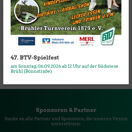
1. Kreisliga, Mannschaftsführer: Marvin Stackmann (017643486230)
Du willst mitspielen? Dann melde Dich gerne beim
Mannschaftsführer und vereinbare einen Trainingstermin!
47. BTV-Spielfest
am Sonntag, 06.09.2026 ab 12 Uhr auf der Südwiese
Brühl (Bonnstraße)
Sponsoren & Partner
Danke an alle Partner und Sponsoren, die unseren Verein
unterstützen: