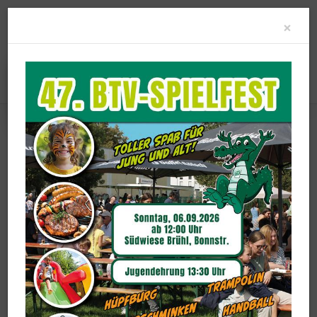
Clo
×
Shotokan-Info
Abteilung Karate
www.karate-do.de/
Hier findet man umfangreiche Information zu vielen Themen des
Shotokan-Karate