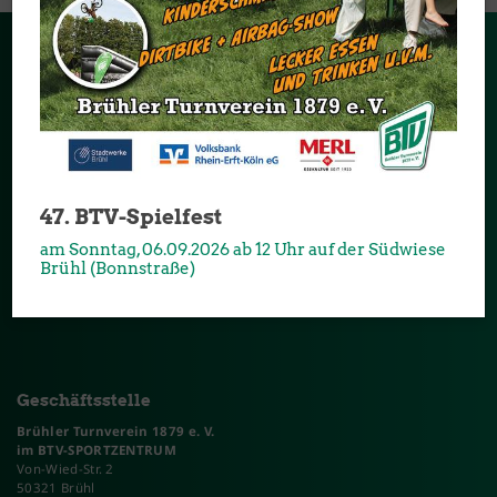
Sponsoren & Partner
Danke an alle Partner und Sponsoren, die unseren Verein
unterstützen:
47. BTV-Spielfest
am Sonntag, 06.09.2026 ab 12 Uhr auf der Südwiese
Brühl (Bonnstraße)
Geschäftsstelle
Brühler Turnverein 1879 e. V.
im BTV-SPORTZENTRUM
Von-Wied-Str. 2
50321 Brühl