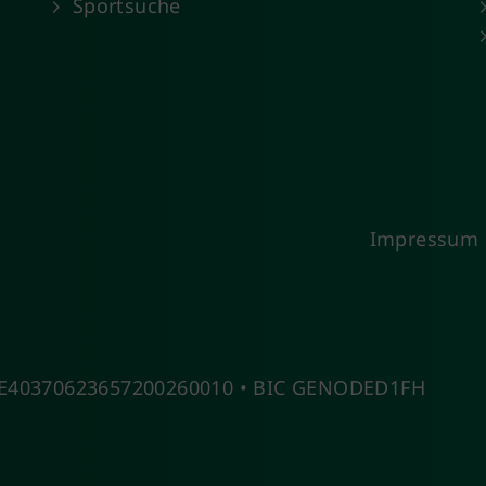
Sportsuche
Impressum
 DE40370623657200260010 • BIC GENODED1FH