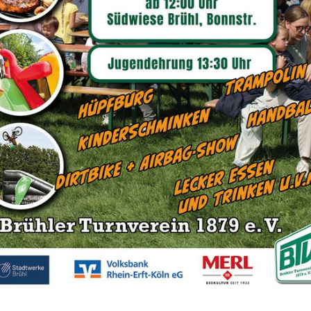
erein, eine Abteilung wird nur lebendig, durch die
 Jeder auf seine Weise, tragen viele Menschen inn
Und dennoch brauchen wir noch viel mehr Unterstüt
gement einem Aufgabenbereich widmen.
eilungsvorstand Turnen
Sportangebot
Unser Sportangebot
Sportsuche
Sandra Valder
Abteilungsleiterin
✉
turnen@btvonline