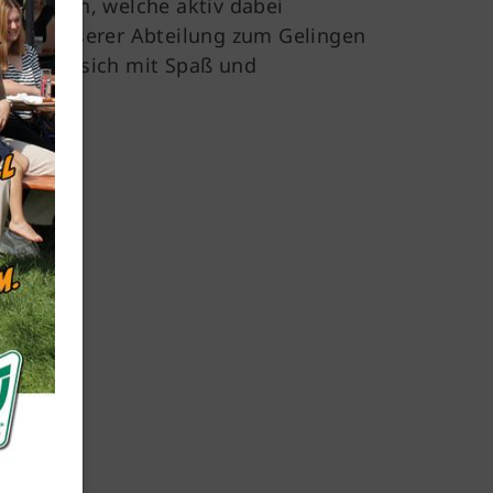
 Menschen, welche aktiv dabei
erhalb unserer Abteilung zum Gelingen
zer, die sich mit Spaß und
Mitglieder-Service
Für Mitglieder und Interessierte
Downloads
Mitgliedschaft
.de