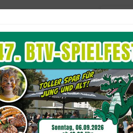
Barriere
Unser Verein
Aktuelles
Sportangebote
Du befindest dich hie
nsprechpartner
teilung Turnen