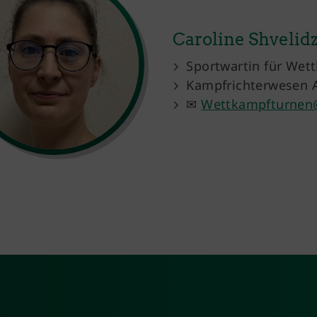
Caroline Shvelid
Sportwartin für Wet
Kampfrichterwesen A
✉
Wettkampfturnen@