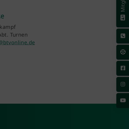
ze
tkampf
bt. Turnen
btvonline.de