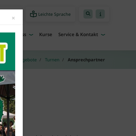
Leichte Sprache
freiheit
Close
×
Fitness
Kurse
Service & Kontakt
r:
Sportangebote
Turnen
Ansprechpartner