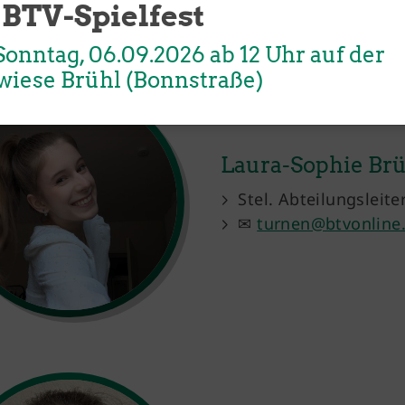
 BTV-Spielfest
onntag, 06.09.2026 ab 12 Uhr auf der
wiese Brühl (Bonnstraße)
Laura-Sophie Br
Stel. Abteilungsleite
✉
turnen@btvonline