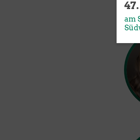
47.
am S
Süd