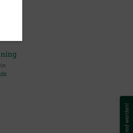
üning
rin
.de
Mitglied werden!