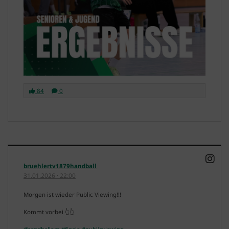
84
0
bruehlertv1879handball
31.01.2026
·
22:00
Morgen ist wieder Public Viewing!!!
Kommt vorbei 👆👆