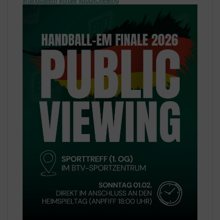
#handballem
#finale
#publicviewing