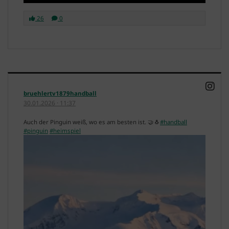
26
0
bruehlertv1879handball
30.01.2026
·
11:37
Auch der Pinguin weiß, wo es am besten ist. 🤝🐧
#handball
#pinguin
#heimspiel