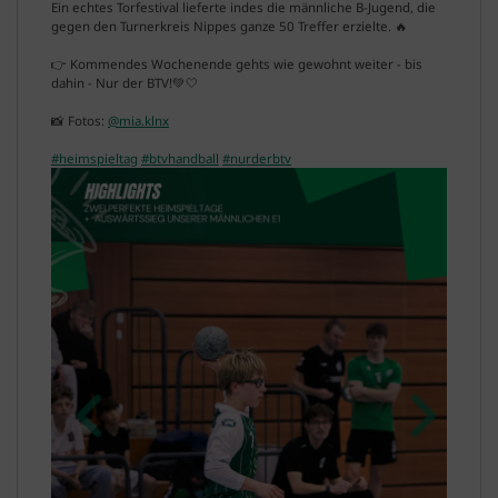
Ein echtes Torfestival lieferte indes die männliche B-Jugend, die
gegen den Turnerkreis Nippes ganze 50 Treffer erzielte. 🔥
👉 Kommendes Wochenende gehts wie gewohnt weiter - bis
dahin - Nur der BTV!💚🤍
📸 Fotos:
@mia.klnx
#heimspieltag
#btvhandball
#nurderbtv