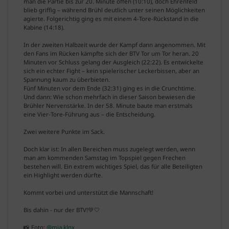
man die Partie bis zur 20. Minute offen (10:10), doch Ehrenfeld
blieb griffig – während Brühl deutlich unter seinen Möglichkeiten
agierte. Folgerichtig ging es mit einem 4-Tore-Rückstand in die
Kabine (14:18).
In der zweiten Halbzeit wurde der Kampf dann angenommen. Mit
den Fans im Rücken kämpfte sich der BTV Tor um Tor heran. 20
Minuten vor Schluss gelang der Ausgleich (22:22). Es entwickelte
sich ein echter Fight – kein spielerischer Leckerbissen, aber an
Spannung kaum zu überbieten.
Fünf Minuten vor dem Ende (32:31) ging es in die Crunchtime.
Und dann: Wie schon mehrfach in dieser Saison bewiesen die
Brühler Nervenstärke. In der 58. Minute baute man erstmals
eine Vier-Tore-Führung aus – die Entscheidung.
Zwei weitere Punkte im Sack.
Doch klar ist: In allen Bereichen muss zugelegt werden, wenn
man am kommenden Samstag im Topspiel gegen Frechen
bestehen will. Ein extrem wichtiges Spiel, das für alle Beteiligten
ein Highlight werden dürfte.
Kommt vorbei und unterstützt die Mannschaft!
Bis dahin - nur der BTV!💚🤍
📸 Foto:
@mia.klnx