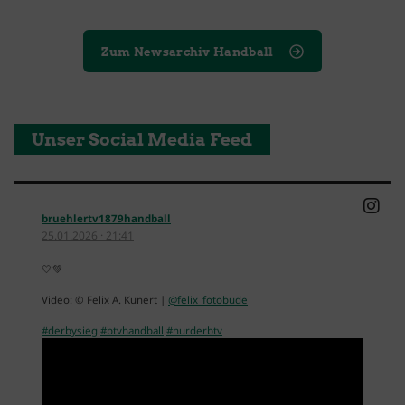
Zum Newsarchiv Handball
Unser Social Media Feed
bruehlertv1879handball
25.01.2026
·
21:41
🤍💚
Video: © Felix A. Kunert |
@felix_fotobude
#derbysieg
#btvhandball
#nurderbtv