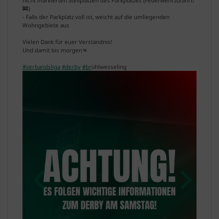
nicht markierten Stellplätzen des Parkplatzes (Feuerwehrzufahrt!
🚒)
- Falls der Parkplatz voll ist, weicht auf die umliegenden
Wohngebiete aus
Vielen Dank für euer Verständnis!
Und damit bis morgen👊
#verbandsliga
#derby
#br
ühlwesseling