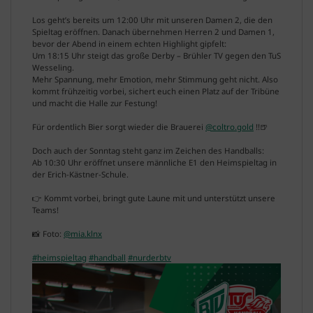
Los geht’s bereits um 12:00 Uhr mit unseren Damen 2, die den
Spieltag eröffnen. Danach übernehmen Herren 2 und Damen 1,
bevor der Abend in einem echten Highlight gipfelt:
Um 18:15 Uhr steigt das große Derby – Brühler TV gegen den TuS
Wesseling.
Mehr Spannung, mehr Emotion, mehr Stimmung geht nicht. Also
kommt frühzeitig vorbei, sichert euch einen Platz auf der Tribüne
und macht die Halle zur Festung!
Für ordentlich Bier sorgt wieder die Brauerei
@coltro.gold
!!🍺
Doch auch der Sonntag steht ganz im Zeichen des Handballs:
Ab 10:30 Uhr eröffnet unsere männliche E1 den Heimspieltag in
der Erich-Kästner-Schule.
👉 Kommt vorbei, bringt gute Laune mit und unterstützt unsere
Teams!
📸 Foto:
@mia.klnx
#heimspieltag
#handball
#nurderbtv