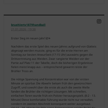
bruehlertv1879handball
21.01.2026
·
19:38
Erster Sieg im neuen Jahr! ☑️👊
Nachdem das erste Spiel des neuen Jahres aufgrund von Glatteis
abgesagt werden musste, ging es für die erste Herren am
Sonntag zur besten Anwurfzeit (17:15 Uhr) auswärts gegen die
Drittvertretung aus Weiden. Zwar rangierte Weiden vor der
Partie auf Platz 11 der Tabelle, doch die bisherigen Ergebnisse
fielen meist knapp aus – entsprechend gewarnt reiste der
Brühler Tross an.
Die nötige Spannung und Konzentration war von der ersten
Minute an spürbar. Die Abwehr bekam früh den gewünschten
Zugriff, und sowohl über die erste als auch die zweite Welle
fanden die Brühler die richtigen Lösungen. Mit schnellen,
einfachen Toren wurde früh ein Polster herausgespielt. (8:2 - 13.
Minute) Diese komfortable Führung wurde nicht nur verwaltet,
sondern im zweiten Abschnitt konsequent weiter ausgebaut.
(26:16 - 38. Minute Im Stile eines Spitzenreiters spielte Brühl die