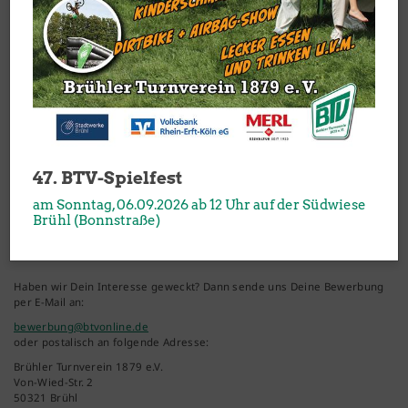
samstags und sonntags zwischen 08:00 und 19:00 Uhr
Wir erwarten:
Gute Kenntnisse der gängigen MS-Office Produkte insbesondere
MS-Excel
Zeitliche Flexibilität
Hohes Maß an Zuverlässigkeit
Selbständiges und eigenverantwortliches Arbeiten
Teamfähigkeit und Kommunikationsbereitschaft
47. BTV-Spielfest
Wir bieten Dir
:
am Sonntag, 06.09.2026 ab 12 Uhr auf der Südwiese
Brühl (Bonnstraße)
ein angenehmes Arbeitsumfeld in unserem Team und eine
leistungsgerechte Bezahlung.
Haben wir Dein Interesse geweckt? Dann sende uns Deine Bewerbung
per E-Mail an:
bewerbung@btvonline.de
oder postalisch an folgende Adresse:
Brühler Turnverein 1879 e.V.
Von-Wied-Str. 2
50321 Brühl