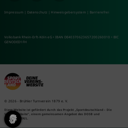
Impressum
|
Datenschutz
|
Hinweisgebersystem
|
Barrierefrei
Volksbank Rhein-Erft-Köln eG • IBAN DE40370623657200260010 • BIC
GENODED1FH
© 2026 - Brühler Turnverein 1879 e. V.
Diese Website ist gefördert durch das Projekt
„Sportdeutschland – Die
Vereinswebsite”
, einem gemeinsamen Angebot des DOSB und
NETZCOCKTAIL.