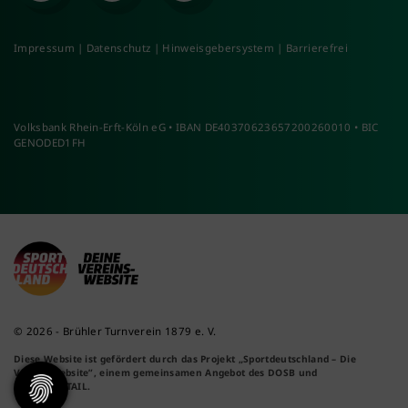
Impressum
|
Datenschutz
|
Hinweisgebersystem
|
Barrierefrei
Volksbank Rhein-Erft-Köln eG • IBAN DE40370623657200260010 • BIC
GENODED1FH
© 2026 - Brühler Turnverein 1879 e. V.
Diese Website ist gefördert durch das Projekt
„Sportdeutschland – Die
Vereinswebsite”
, einem gemeinsamen Angebot des DOSB und
NETZCOCKTAIL.