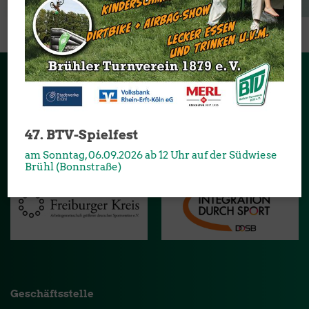
Sponsoren & Partner
Danke an alle Partner und Sponsoren, die unseren Verein
47. BTV-Spielfest
unterstützen:
am Sonntag, 06.09.2026 ab 12 Uhr auf der Südwiese
Brühl (Bonnstraße)
Geschäftsstelle