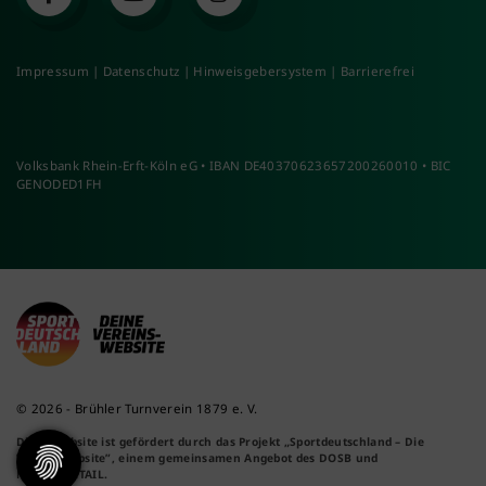
Impressum
|
Datenschutz
|
Hinweisgebersystem
|
Barrierefrei
Volksbank Rhein-Erft-Köln eG • IBAN DE40370623657200260010 • BIC
GENODED1FH
© 2026 - Brühler Turnverein 1879 e. V.
Diese Website ist gefördert durch das Projekt
„Sportdeutschland – Die
Vereinswebsite”
, einem gemeinsamen Angebot des DOSB und
NETZCOCKTAIL.