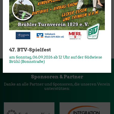
Weibliche U12-1
Weibliche U12-2
Weibliche U10
47. BTV-Spielfest
am Sonntag, 06.09.2026 ab 12 Uhr auf der Südwiese
Brühl (Bonnstraße)
Sponsoren & Partner
Danke an alle Partner und Sponsoren, die unseren Verein
unterstützen: