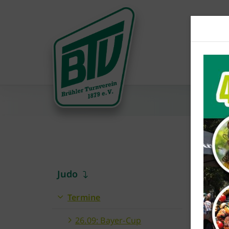
Judo
1
Termine
m
26.09: Bayer-Cup