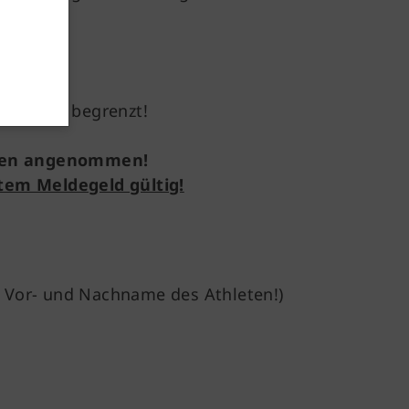
 pro Tag begrenzt!
gen angenommen!
ltem Meldegeld gültig!
 Vor- und Nachname des Athleten!)