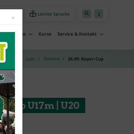
Leichte Sprache
freiheit
Close
×
Fitness
Kurse
Service & Kontakt
angebote
Judo
Termine
26.09: Bayer-Cup
do Cup U17m | U20