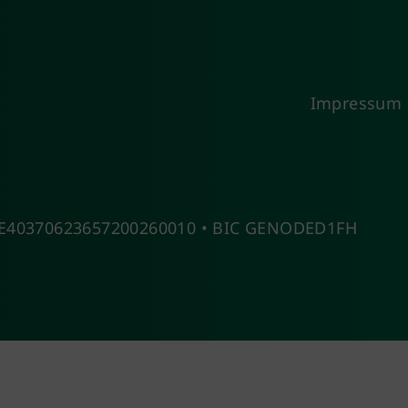
Impressum
 DE40370623657200260010 • BIC GENODED1FH