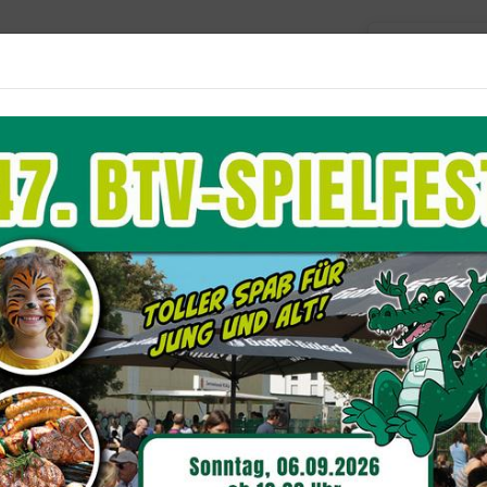
Barriere
Unser Verein
Aktuelles
Sportangebote
Du befindest dich hier:
Sport
0. internationaler Bayer Ju
/w