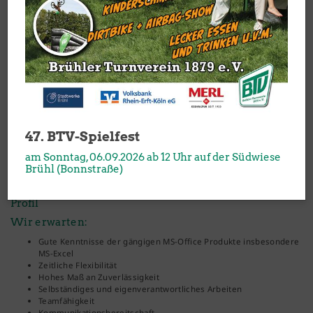
Aufgaben
Persönliche und telefonische Beratung von
Mitgliedern/Interessierten
Servicetätigkeiten im Bistro des BTV-Sportpark Badorf
47. BTV-Spielfest
Datenmäßige Erfassung von Vereinsmitgliedern
Kassieren von Buchungsgebühren für die Nutzung der Tennis-,
am Sonntag, 06.09.2026 ab 12 Uhr auf der Südwiese
Badminton- und Squashplätze
Brühl (Bonnstraße)
Profil
Wir erwarten:
Gute Kenntnisse der gängigen MS-Office Produkte insbesondere
MS-Excel
Zeitliche Flexibilität
Hohes Maß an Zuverlässigkeit
Selbständiges und eigenverantwortliches Arbeiten
Teamfähigkeit
Kommunikationsbereitschaft