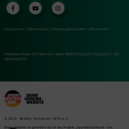
Impressum
|
Datenschutz
|
Hinweisgebersystem
|
Barrierefrei
Volksbank Rhein-Erft-Köln eG • IBAN DE40370623657200260010 • BIC
GENODED1FH
© 2026 - Brühler Turnverein 1879 e. V.
Diese Website ist gefördert durch das Projekt
„Sportdeutschland – Die