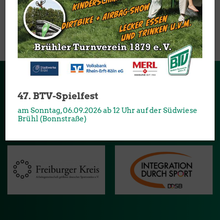
DOWNLOAD
DOWNLOAD
47. BTV-Spielfest
Sponsoren & Partner
am Sonntag, 06.09.2026 ab 12 Uhr auf der Südwiese
Danke an alle Partner und Sponsoren, die unseren Verein
Brühl (Bonnstraße)
unterstützen: