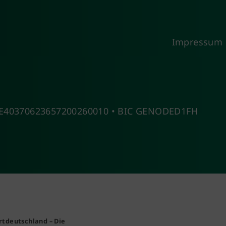
Impressum
 DE40370623657200260010 • BIC GENODED1FH
rtdeutschland – Die