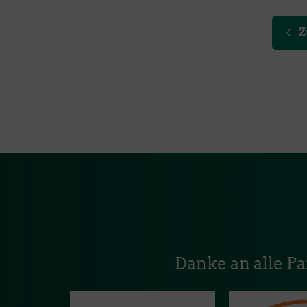
Z
Danke an alle P