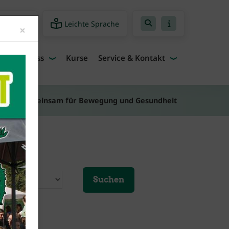
Leichte Sprache
freiheit
Close
×
Fitness
Kurse
Service & Kontakt
ws
Gemeinsam für Bewegung und Gesundheit