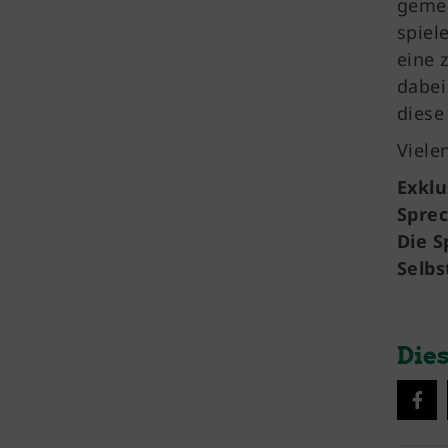
gemei
spiel
eine 
dabei
diese
Viele
Exklu
Sprec
Die S
Selbs
Dies