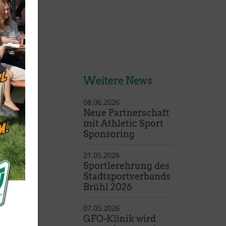
d
Weitere News
08.06.2026
Neue Partnerschaft
Mitglieder-Service
mit Athletic Sport
Sponsoring
Für Mitglieder und Interessierte
Downloads
21.05.2026
Mitgliedschaft
Sportlerehrung des
Stadtsportverbands
Brühl 2026
07.05.2026
GFO-Klinik wird