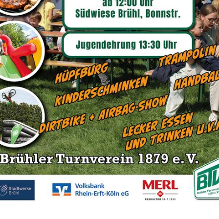
meinsam für Bewegung un
sundheit
Sportangebot
Unser Sportangebot
Sportsuche