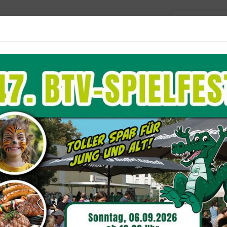
Barriere
Unser Verein
Aktuelles
Sportangebote
Du befindest dich hier:
Aktuelles
BTV-Ne
verein