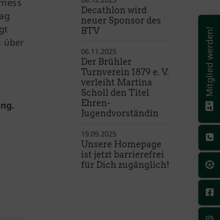
rness
Decathlon wird
tag
neuer Sponsor des
gt
BTV
Mitglied werden!
s über
06.11.2025
Der Brühler
Turnverein 1879 e. V.
verleiht Martina
Scholl den Titel
Ehren-
ng.
Jugendvorständin
19.09.2025
Unsere Homepage
ist jetzt barrierefrei
für Dich zugänglich!