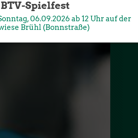
 BTV-Spielfest
Unser Sportangebot
Sportsuche
onntag, 06.09.2026 ab 12 Uhr auf der
wiese Brühl (Bonnstraße)