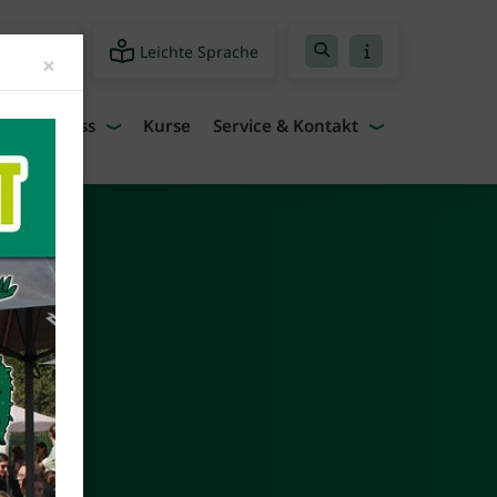
Leichte Sprache
freiheit
Close
×
Fitness
Kurse
Service & Kontakt