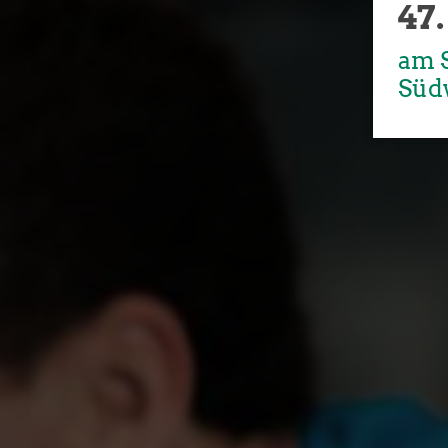
47.
Brühler Turnverein 1879 e. V.
im BTV-SPORTZENTRUM
am S
Von-Wied-Str. 2
Süd
50321 Brühl
+49 (0) 2232 - 501050
E-Mail schreiben