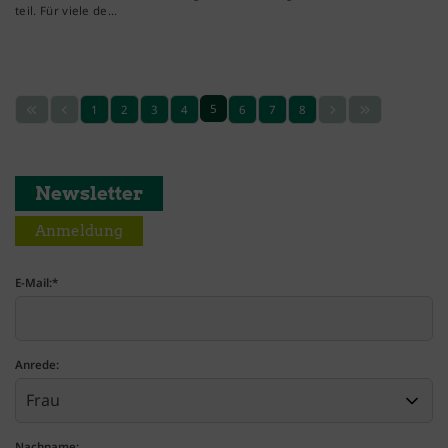
teil. Für viele de…
5
1
2
3
4
6
7
8
Newsletter
Anmeldung
E-Mail:
*
Anrede:
Nachname: