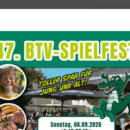
Barriere
Unser Verein
Aktuelles
Sportangebote
Du befindest dich hier:
Unser Verein
Stelle
och/Köchin (m/w/d)
 Vollzeit