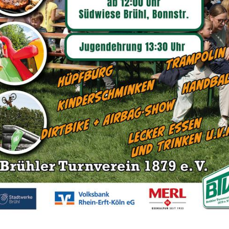
uS GmbH beliefert in Brühl Offene Ganztagssch
ewogenen, kindergerechten, warmen Mittagesse
hreren Schulen im Brühler Stadtgebiet. Darübe
lschaftsräumen auch Vereins- und Familienfest
 erwarten:
Sportangebot
achkenntnisse in kindergerechter, ausgewogener 
Unser Sportangebot
mfassende Kenntnisse der anzuwendenden gesetzl
Sportsuche
ine phantasievolle Speiseplangestaltung
inkauf/ Kalkulation Kenntnisse
eamgeist und Kommunikationsbereitschaft
igenständiges Arbeiten
 bieten:
ine regelmäßige Arbeitszeit