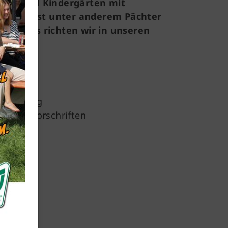
ulen und Kindergärten mit
n und ist unter anderem Pächter
r hinaus richten wir in unseren
e aus.
Mitglieder-Service
Ernährung
Für Mitglieder und Interessierte
ichen Vorschriften
Downloads
Mitgliedschaft