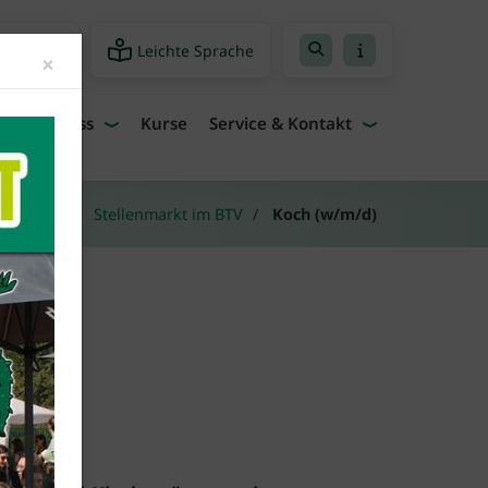
Leichte Sprache
freiheit
Close
×
Fitness
Kurse
Service & Kontakt
nanzeigen
Stellenmarkt im BTV
Koch (w/m/d)