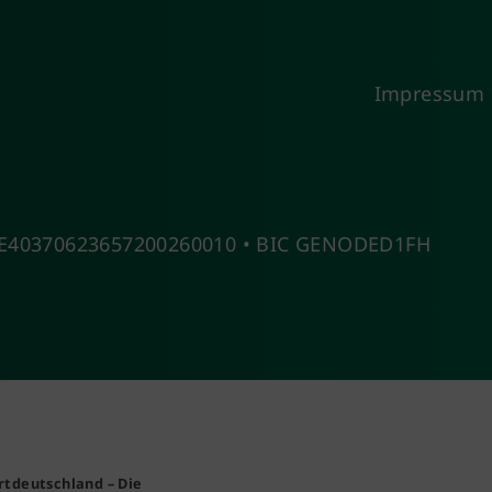
Impressum
 DE40370623657200260010 • BIC GENODED1FH
rtdeutschland – Die