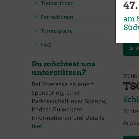
47.
Trainer:innen
Brühler Turnverein 1879 e. V.
im BTV-SPORTZENTRUM
Formationen
am S
Von-Wied-Str. 2
Süd
50321 Brühl
Turnierpaare
+49 (0) 2232 - 501050
FAQ
A
E-Mail schreiben
Du möchtest uns
unterstützen?
20.06
TSC
Bei Interesse an einem
Sponsoring, einer
Schl
Partnerschaft oder Spende,
findest Du weitere
Schlo
Informationen und Details
Artik
hier
.