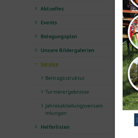
26.06
Aktuelles
Br
Events
na
Belegungsplan
Grup
Unsere Bildergalerien
Kölne
Service
Beitragsstruktur
Turnierergebnisse
Jahresabteilungsversam
mlungen
Helferlisten
Geschäftsstelle