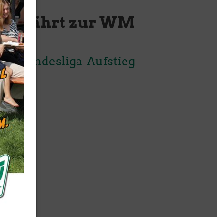
se" fährt zur WM
ach Bundesliga-Aufstieg
Mitglieder-Service