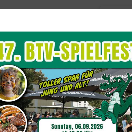
Barriere
Unser Verein
Aktuelles
Sportangebote
Du befindest dich hier:
Sport
ressearchiv