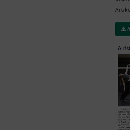
Artik
A