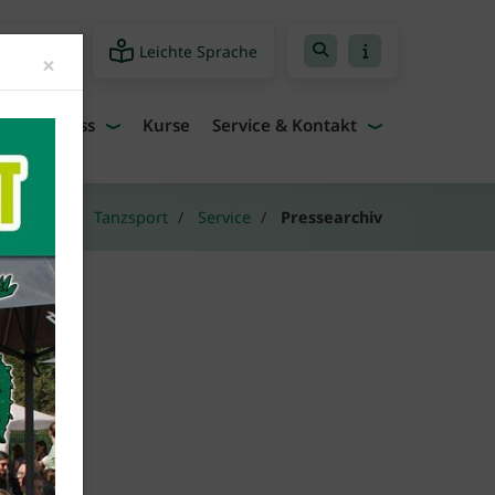
Leichte Sprache
freiheit
Close
×
Fitness
Kurse
Service & Kontakt
angebote
Tanzsport
Service
Pressearchiv