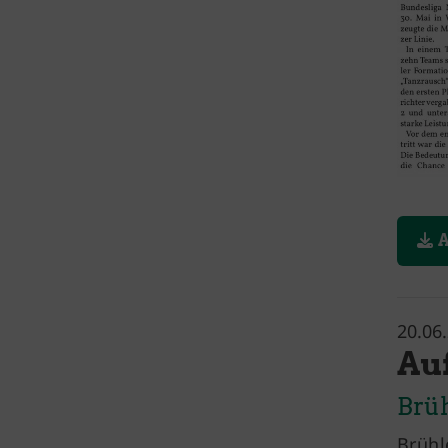
A
20.06
Auf
Brü
Brühl