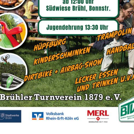
.2026
ühler Tanzformation "Relea
ch Istanbul
pe des TSC Brühl krönt ihre Saison n
r Stadtanzeiger vom 26.06.2026
Sportangebot