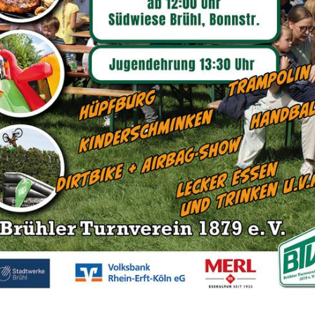
urniertraining Standard findet dienstags für alle A
 Uhr statt.
ingsleitung:
Annette Sudol und Simone Segatori
agsklasse III
raining richtet sich an alle Turnierpaare und Solist
 die es werden möchten.
aare sind herzlich willkommen und können für ein
tündigen Gruppentraining teilnehmen, an Competiti
en).
zt wird das Technik-Training um regelmäßige Compe
rainer angeleitet wird. In der Regel finden die Com
tatt. Abweichende Zeiten werden rechtzeitig beka
Sportangebot
raining findet im Tanzsportzentrum statt (Anna-Seg