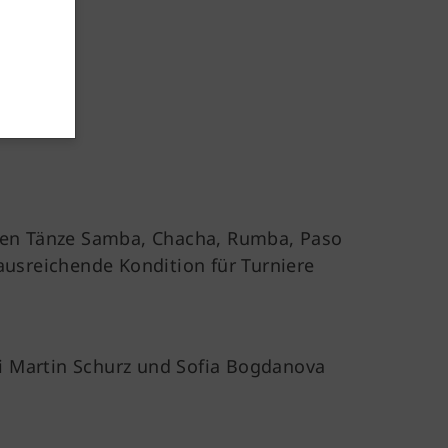
Für Mitglieder und Interessierte
Downloads
Mitgliedschaft
chen Tänze Samba, Chacha, Rumba, Paso
ausreichende Kondition für Turniere
ei Martin Schurz und Sofia Bogdanova