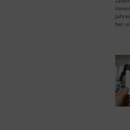
Latei
Verei
Jahre
bei 