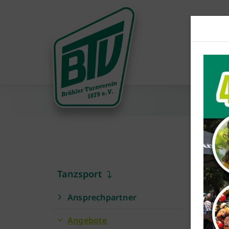
Turn
Tanzsport
In di
Ansprechpartner
Langs
Angebote
Beweg