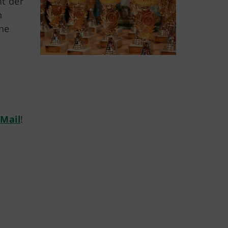
mt der
n
rne
e
Mail
!