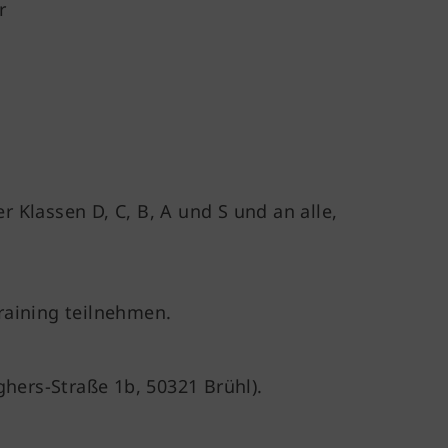
r
r Klassen D, C, B, A und S und an alle,
raining teilnehmen.
hers-Straße 1b, 50321 Brühl).