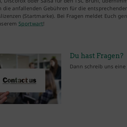
n, Discofox oder Salsa für den TSC Brühl, übernim
n die anfallenden Gebühren für die entsprechende
slizenzen (Startmarke). Bei Fragen meldet Euch ge
unserem
Sportwart
!
Du hast Fragen?
Dann schreib uns ein