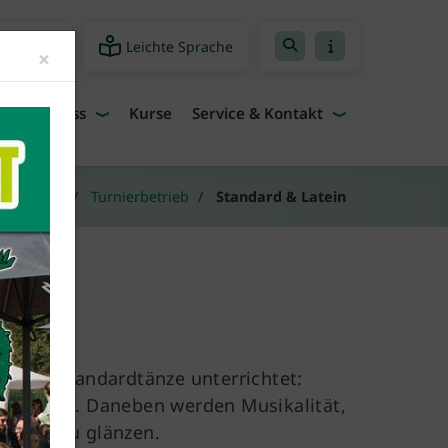
Leichte Sprache
freiheit
Close
×
Fitness
Kurse
Service & Kontakt
Angebote
Turnierbetrieb
Standard & Latein
r die Standardtänze unterrichtet:
uickstep. Daneben werden Musikalität,
ieren zu glänzen.