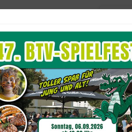
Barriere
Unser Verein
Aktuelles
Sportangebote
Du befindest dich hier:
Sportangebote
Tanzsport
iertraining Standard
eser Gruppe werden die grundlegenden Techniken fü
amer Walzer, Tango, Wiener Walzer, Slowfox und Q
ungsabfolgen und Ausdruck vermittelt, um in Turn