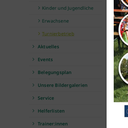
Das T
Kinder und Jugendliche
21:00
Erwachsene
Train
Turnierbetrieb
Beitr
Aktuelles
Das T
Events
alle,
Gastp
Belegungsplan
zweis
Unsere Bildergalerien
Stund
Ergän
Service
die T
Helferlisten
Uhr s
Geschäftsstelle
Das T
Trainer:innen