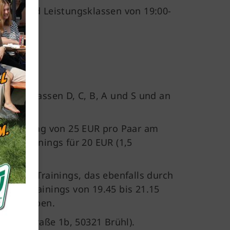
lters- und Leistungsklassen von 19:00-
en der Klassen D, C, B, A und S und an
en Beitrag von 25 EUR pro Paar am
on Trainings für 20 EUR (1,5
tition-Trainings, das ebenfalls durch
petion Trainings von 19.45 bis 21.15
nnt gegeben.
Mitglieder-Service
hers-Straße 1b, 50321 Brühl).