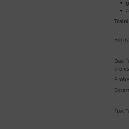
g
a
Train
Beitr
Das T
die e
Probe
Exter
Das T