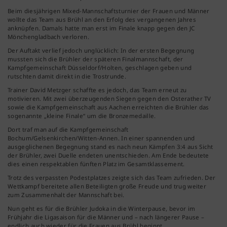
Beim diesjährigen Mixed-Mannschaftsturnier der Frauen und Männer
wollte das Team aus Brühl an den Erfolg des vergangenen Jahres
anknüpfen. Damals hatte man erst im Finale knapp gegen den JC
Mönchengladbach verloren.
Der Auftakt verlief jedoch unglücklich: In der ersten Begegnung
mussten sich die Brühler der späteren Finalmannschaft, der
Kampfgemeinschaft Düsseldorf/Holten, geschlagen geben und
rutschten damit direkt in die Trostrunde.
Trainer David Metzger schaffte es jedoch, das Team erneut zu
motivieren. Mit zwei überzeugenden Siegen gegen den Osterather TV
sowie die Kampfgemeinschaft aus Aachen erreichten die Brühler das
sogenannte „kleine Finale“ um die Bronzemedaille.
Dort traf man auf die Kampfgemeinschaft
Bochum/Gelsenkirchen/Witten-Annen. In einer spannenden und
ausgeglichenen Begegnung stand es nach neun Kämpfen 3:4 aus Sicht
der Brühler, zwei Duelle endeten unentschieden. Am Ende bedeutete
dies einen respektablen fünften Platz im Gesamtklassement.
Trotz des verpassten Podestplatzes zeigte sich das Team zufrieden. Der
Wettkampf bereitete allen Beteiligten große Freude und trug weiter
zum Zusammenhalt der Mannschaft bei.
Nun geht es für die Brühler Judoka in die Winterpause, bevor im
Frühjahr die Ligasaison für die Männer und – nach längerer Pause –
endlich auch wieder für die Frauen aus Brühl beginnt.