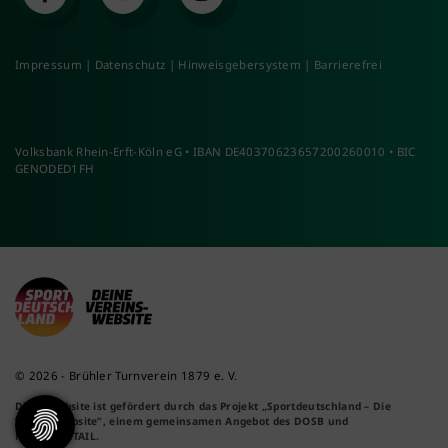
Impressum
|
Datenschutz
|
Hinweisgebersystem
|
Barrierefrei
Volksbank Rhein-Erft-Köln eG • IBAN DE40370623657200260010 • BIC
GENODED1FH
© 2026 - Brühler Turnverein 1879 e. V.
Diese Website ist gefördert durch das Projekt
„Sportdeutschland – Die
Vereinswebsite”
, einem gemeinsamen Angebot des DOSB und
NETZCOCKTAIL.