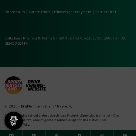
Impressum
|
Datenschutz
|
Hinweisgebersystem
|
Barrierefrei
Volksbank Rhein-Erft-Köln eG • IBAN DE40370623657200260010 • BIC
GENODED1FH
© 2026 - Brühler Turnverein 1879 e. V.
Diese Website ist gefördert durch das Projekt
„Sportdeutschland – Die
Vereinswebsite”
, einem gemeinsamen Angebot des DOSB und
NETZCOCKTAIL.