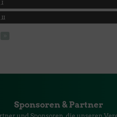
 I
 II
Sponsoren & Partner
artner und Sponsoren, die unseren Vere