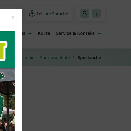
Leichte Sprache
freiheit
Close
×
Fitness
Kurse
Service & Kontakt
efindest dich hier:
Sportangebote
Sportsuche