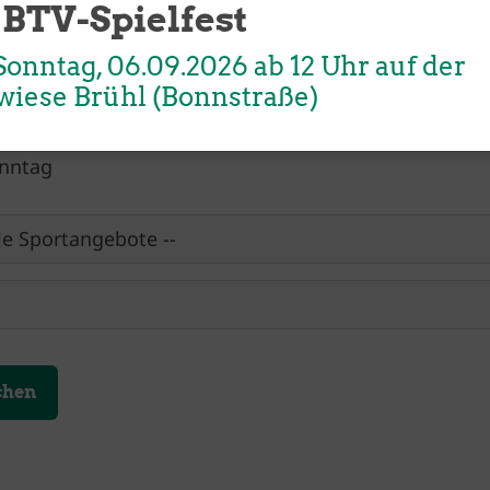
 BTV-Spielfest
enstag
10:00 - 
ttwoch
13:00 - 
onntag, 06.09.2026 ab 12 Uhr auf der
nnerstag
16:00 - 
wiese Brühl (Bonnstraße)
eitag
19:00 - 
mstag
nntag