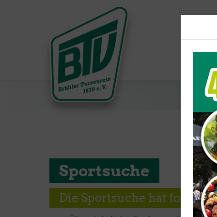
Sportsuche
Die Sportsuche hat folgend