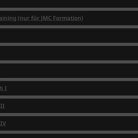
raining (nur für JMC Formation)
I
h I
II
 IV